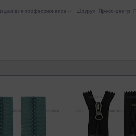
аздел для профессионалов
Шоурум
Пресс-центр
а
ет комплектующих
История 
с нитей
Помощь 
ьи по товарам
Поддерж
Доставка
Контакт
Наша ко
Написать