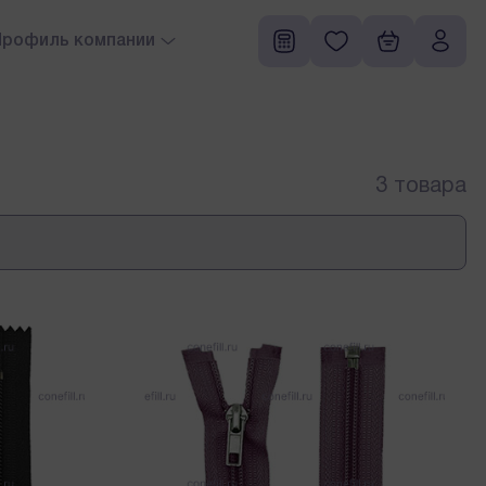
Профиль компании
компании
экспертов
3 товара
ка и сопровождение
 и склад
ы
манда
 директору