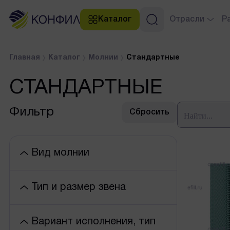
Каталог
Отрасли
Р
Рабочая и защитная одежд
Расч
Главная
Каталог
Молнии
Стандартные
Снаряжение
Атла
СТАНДАРТНЫЕ
Повседневная одежда
Стат
Обувь и изделия из кожи
Фильтр
Сбросить
Мягкая мебель и интерьер
Технический текстиль
Вид молнии
Выбрать все
Тип и размер звена
замок
Спиральная
Выбрать все
Трактор
Вариант исполнения, тип
S6